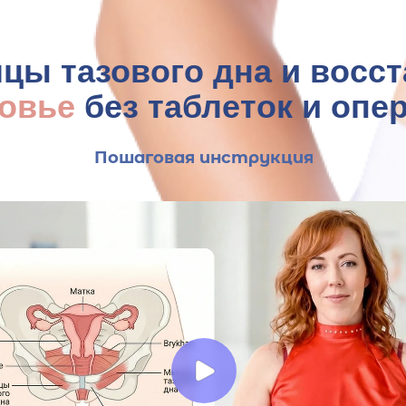
цы тазового дна и восс
овье
без таблеток и опе
Пошаговая инструкция