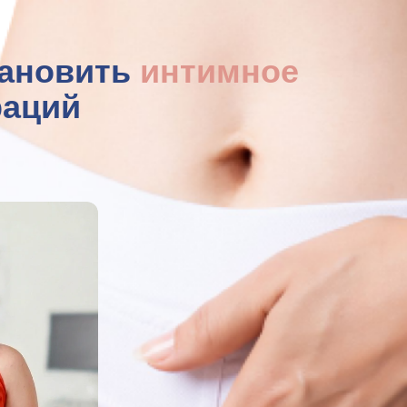
тановить
интимное
раций