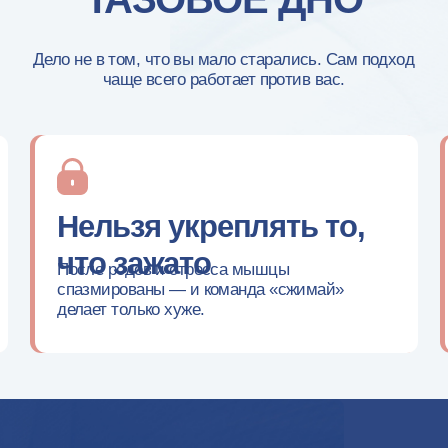
Нельзя укреплять то,
Трена
что зажато
После родов и стресса мышцы
Они перека
спазмированы — и команда «сжимай»
чувствитель
делает только хуже.
её сохранит
о начать правильно — и почему перв
ходят
уже на первой неделе.
Получить урок бесплатно