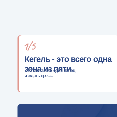
Кегель - это всего одна
зона из пяти
Это как качать один палец
и ждать пресс.
В уроке покажу, с чег
при