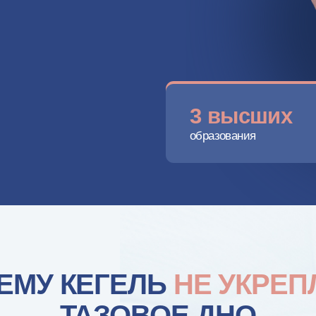
3 высших
13
образования
лет о
У КЕГЕЛЬ
НЕ УКРЕПЛЯЕТ
ТАЗОВОЕ ДНО
ло не в том, что вы мало старались. Сам подход
чаще всего работает против вас.