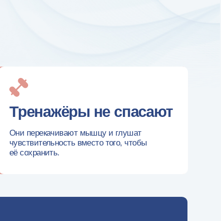
жёры не спасают
чивают мышцу и глушат
ность вместо того, чтобы
ь.
ые ощущения