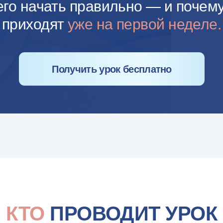
ТО
ПРОВОДИТ УРОК
Ольга
ПРАКТИКУЮЩИЙ ИНСТРУКТОР ПО ОЗДОРОВИТЕЛЬН
Токарева
ГИМНАСТИКЕ ДЛЯ ЖЕНЩИН.
По её методике занимались артисты театра и кино 
гинекологи; врачи направляют к ней пациенток.