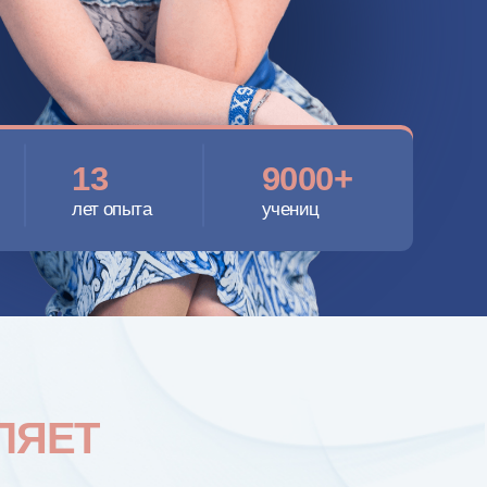
9000+
пыта
учениц